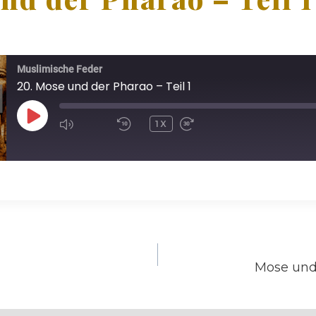
Muslimische Feder
20. Mose und der Pharao – Teil 1
P
1X
L
A
Y
E
P
I
S
Mose und 
on
O
D