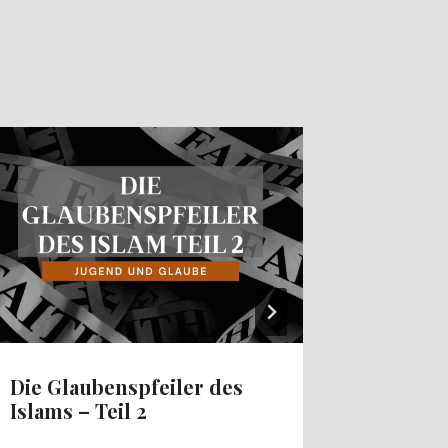
Die Glaubenspfeiler des
Geduld
Islams – Teil 2
Zusamm
der Pa