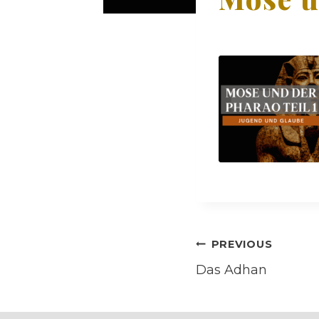
Post
PREVIOUS
Das Adhan
navigati