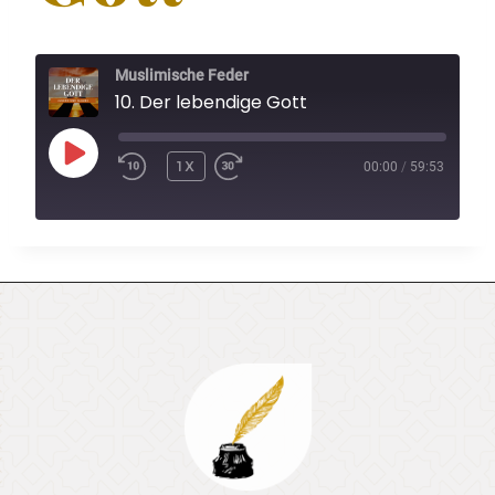
Muslimische Feder
10. Der lebendige Gott
P
1X
00:00
/
59:53
L
A
Y
E
P
I
S
O
D
E