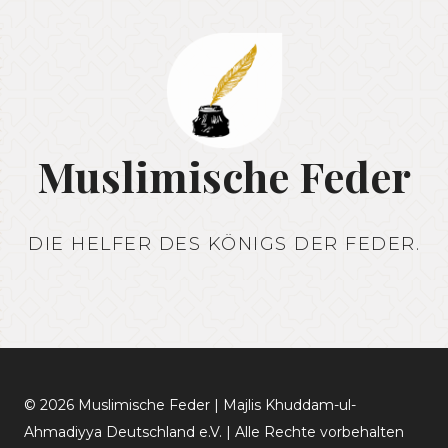
PAUSCHALISIERUNG:
EIN
APPELL
FÜR
DEN
GESELLSCHAFTLICHEN
Muslimische Feder
ZUSAMMENHALT
DIE HELFER DES KÖNIGS DER FEDER.
© 2026 Muslimische Feder | Majlis Khuddam-ul-
Ahmadiyya Deutschland e.V. | Alle Rechte vorbehalten