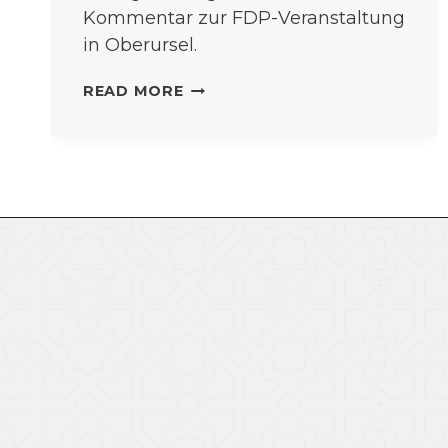
Kommentar zur FDP-Veranstaltung
in Oberursel.
ZWISCHEN
READ MORE
SACHLICHER
KRITIK
UND
GEFÄHRLICHER
PAUSCHALISIERUNG:
EIN
APPELL
FÜR
DEN
GESELLSCHAFTLICHEN
ZUSAMMENHALT