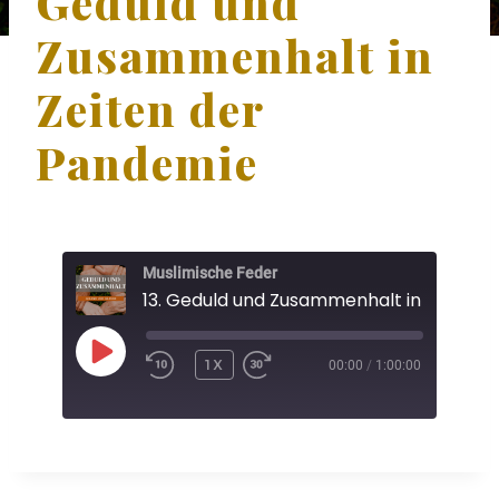
Geduld und
Zusammenhalt in
Zeiten der
Pandemie
Muslimische Feder
P
1X
00:00
/
1:00:00
L
A
Y
E