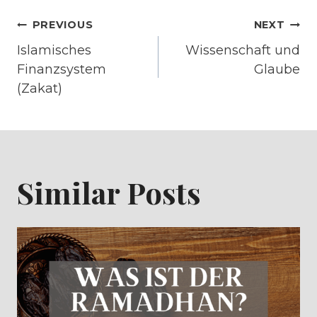
P
Post
PREVIOUS
NEXT
I
Islamisches
Wissenschaft und
S
navigation
Finanzsystem
Glaube
O
(Zakat)
D
E
Similar Posts