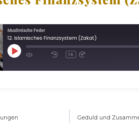
Muslimische Feder
12. Islamisches Finanzsystem (Zakat)
P
1X
L
A
Y
E
P
I
S
dungen
Geduld und Zusammen
on
O
D