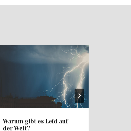
Warum gibt es Leid auf
Was ist
der Welt?
Teil 2