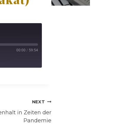
00:00
/
59:54
NEXT
halt in Zeiten der
Pandemie