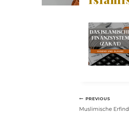
Post
PREVIOUS
Muslimische Erfin
navigati